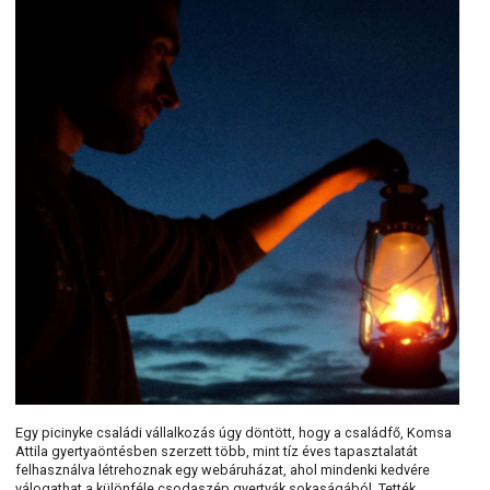
Egy picinyke családi vállalkozás úgy döntött, hogy a családfő, Komsa
Attila gyertyaöntésben szerzett több, mint tíz éves tapasztalatát
felhasználva létrehoznak egy webáruházat, ahol mindenki kedvére
válogathat a különféle csodaszép gyertyák sokaságából. Tették