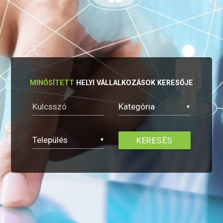
MINŐSÍTETT
HELYI VÁLLALKOZÁSOK KERESŐJE
▼
▼