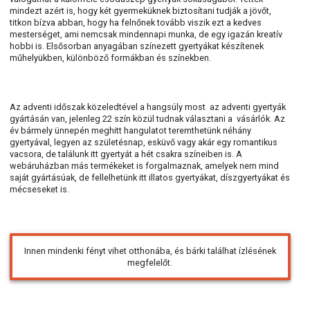
mindezt azért is, hogy két gyermeküknek biztosítani tudják a jövőt,
titkon bízva abban, hogy ha felnőnek tovább viszik ezt a kedves
mesterséget, ami nemcsak mindennapi munka, de egy igazán kreatív
hobbi is. Elsősorban anyagában színezett gyertyákat készítenek
műhelyükben, különböző formákban és színekben.
Az adventi időszak közeledtével a hangsúly most az adventi gyertyák
gyártásán van, jelenleg 22 szín közül tudnak választani a vásárlók. Az
év bármely ünnepén meghitt hangulatot teremthetünk néhány
gyertyával, legyen az születésnap, esküvő vagy akár egy romantikus
vacsora, de találunk itt gyertyát a hét csakra színeiben is. A
webáruházban más termékeket is forgalmaznak, amelyek nem mind
saját gyártásúak, de fellelhetünk itt illatos gyertyákat, díszgyertyákat és
mécseseket is.
Innen mindenki fényt vihet otthonába, és bárki találhat ízlésének
megfelelőt.