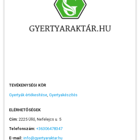
TEVÉKENYSÉGI KÖR
Gyertyák értékesítése
,
Gyertyakészítés
ELÉRHETŐSÉGEK
Cím:
2225 Üllő, Nefelejcs u. 5
Telefonszám:
+36306478347
E-mail:
info@gyertyaraktar.hu