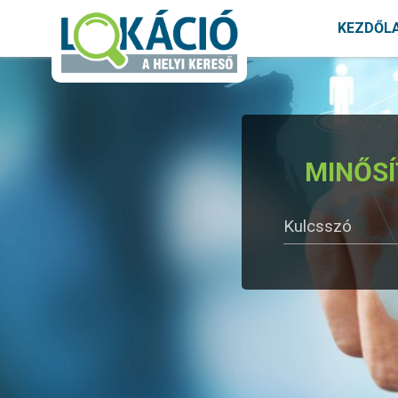
KEZDŐL
MINŐS