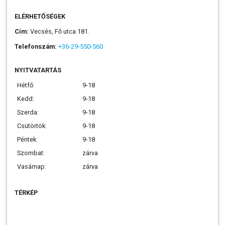
ELÉRHETŐSÉGEK
Cím:
Vecsés, Fő utca 181.
Telefonszám:
+36-29-550-560
NYITVATARTÁS
Hétfő:
9-18
Kedd:
9-18
Szerda:
9-18
Csütörtök:
9-18
Péntek:
9-18
Szombat:
zárva
Vasárnap:
zárva
TÉRKÉP