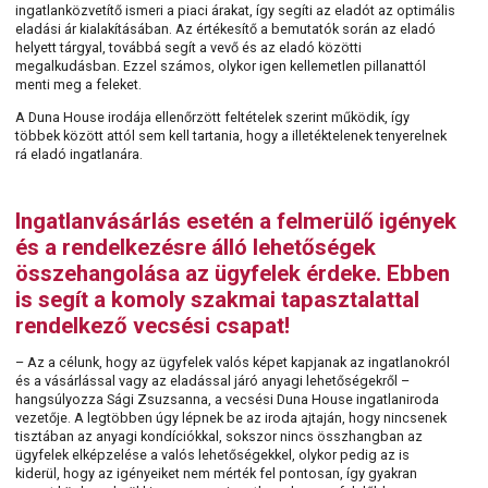
ingatlanközvetítő ismeri a piaci árakat, így segíti az eladót az optimális
eladási ár kialakításában. Az értékesítő a bemutatók során az eladó
helyett tárgyal, továbbá segít a vevő és az eladó közötti
megalkudásban. Ezzel számos, olykor igen kellemetlen pillanattól
menti meg a feleket.
A Duna House irodája ellenőrzött feltételek szerint működik, így
többek között attól sem kell tartania, hogy a illetéktelenek tenyerelnek
rá eladó ingatlanára.
Ingatlanvásárlás esetén a felmerülő igények
és a rendelkezésre álló lehetőségek
összehangolása az ügyfelek érdeke. Ebben
is segít a komoly szakmai tapasztalattal
rendelkező vecsési csapat!
– Az a célunk, hogy az ügyfelek valós képet kapjanak az ingatlanokról
és a vásárlással vagy az eladással járó anyagi lehetőségekről –
hangsúlyozza Sági Zsuzsanna, a vecsési Duna House ingatlaniroda
vezetője. A legtöbben úgy lépnek be az iroda ajtaján, hogy nincsenek
tisztában az anyagi kondíciókkal, sokszor nincs összhangban az
ügyfelek elképzelése a valós lehetőségekkel, olykor pedig az is
kiderül, hogy az igényeiket nem mérték fel pontosan, így gyakran