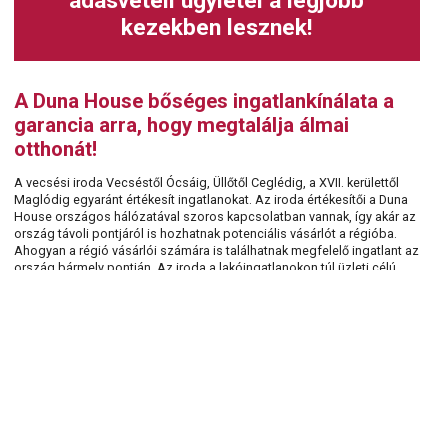
adásvételi ügyletei a legjobb
kezekben lesznek!
A Duna House bőséges ingatlankínálata a
garancia arra, hogy megtalálja álmai
otthonát!
A vecsési iroda Vecséstől Ócsáig, Üllőtől Ceglédig, a XVII. kerülettől
Maglódig egyaránt értékesít ingatlanokat. Az iroda értékesítői a Duna
House országos hálózatával szoros kapcsolatban vannak, így akár az
ország távoli pontjáról is hozhatnak potenciális vásárlót a régióba.
Ahogyan a régió vásárlói számára is találhatnak megfelelő ingatlant az
ország bármely pontján. Az iroda a lakóingatlanokon túl üzleti célú
ingatlanokat és üdülőket is értékesít.
Ingatlanvásárlását csak hitelfelvétellel tudja
megoldani? A bankfüggetlen háttérnek
köszönhetően az Ön számára is elérhetőek
a legjobb hitelkonstrukciók!