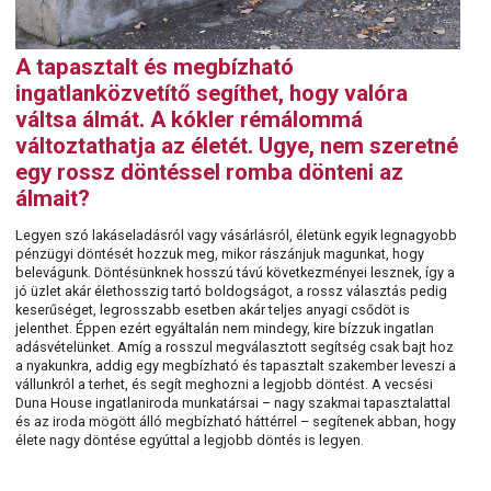
A tapasztalt és megbízható
ingatlanközvetítő segíthet, hogy valóra
váltsa álmát. A kókler rémálommá
változtathatja az életét. Ugye, nem szeretné
egy rossz döntéssel romba dönteni az
álmait?
Legyen szó lakáseladásról vagy vásárlásról, életünk egyik legnagyobb
pénzügyi döntését hozzuk meg, mikor rászánjuk magunkat, hogy
belevágunk. Döntésünknek hosszú távú következményei lesznek, így a
jó üzlet akár élethosszig tartó boldogságot, a rossz választás pedig
keserűséget, legrosszabb esetben akár teljes anyagi csődöt is
jelenthet. Éppen ezért egyáltalán nem mindegy, kire bízzuk ingatlan
adásvételünket. Amíg a rosszul megválasztott segítség csak bajt hoz
a nyakunkra, addig egy megbízható és tapasztalt szakember leveszi a
vállunkról a terhet, és segít meghozni a legjobb döntést. A vecsési
Duna House ingatlaniroda munkatársai – nagy szakmai tapasztalattal
és az iroda mögött álló megbízható háttérrel – segítenek abban, hogy
élete nagy döntése egyúttal a legjobb döntés is legyen.