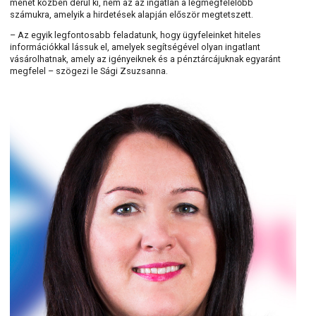
menet közben derül ki, nem az az ingatlan a legmegfelelőbb
számukra, amelyik a hirdetések alapján először megtetszett.
– Az egyik legfontosabb feladatunk, hogy ügyfeleinket hiteles
információkkal lássuk el, amelyek segítségével olyan ingatlant
vásárolhatnak, amely az igényeiknek és a pénztárcájuknak egyaránt
megfelel – szögezi le Sági Zsuzsanna.