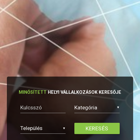
MINŐSÍTETT
HELYI VÁLLALKOZÁSOK KERESŐJE
▼
▼