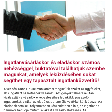
Ingatlanvásárláskor és eladáskor számos
nehézséggel, buktatóval találhatjuk szembe
magunkat, amelyek leküzdésében sokat
segíthet egy tapasztalt ingatlanközvetítő!
A vecsési Duna House munkatársai megszűrik azokat az ügyfeleket,
akik ingatlant szeretnének vásárolni. Az igények felmérése után
kiválasztják a vásárlók elképzeléseihez leginkább passzoló
ingatlanokat, ezáltal az eladókat potenciális vevőkkel kötik össze. Az
eladónak nem kell folyamatosan készenlétben állnia, az ingatlanos
bármikor be tudja mutatni a lakást a vásárlójelölteknek. Az